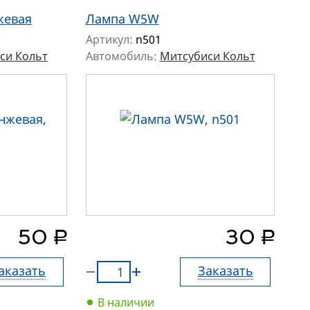
жевая
Лампа W5W
Артикул:
n501
си Кольт
Автомобиль:
Митсубиси Кольт
руб.
руб.
50
30
аказать
Заказать
В наличии