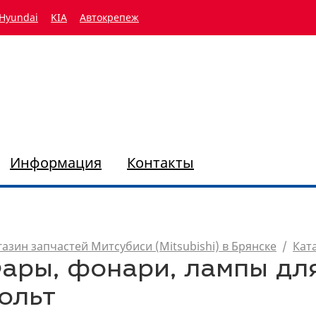
Hyundai
KIA
Автокрепеж
Информация
Контакты
азин запчастей Митсубиси (Mitsubishi) в Брянске
/
Кат
ары, фонари, лампы дл
ольт