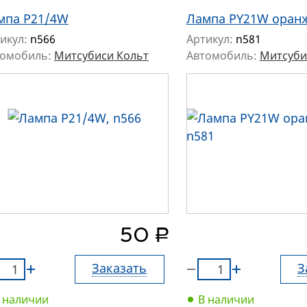
мпа P21/4W
Лампа PY21W оран
икул:
n566
Артикул:
n581
томобиль:
Митсубиси Кольт
Автомобиль:
Митсуби
руб.
50
Заказать
З
 наличии
В наличии