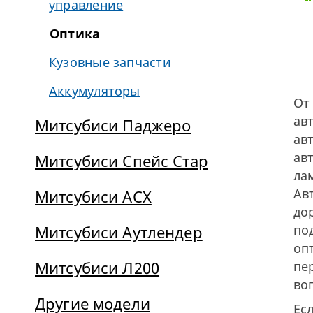
управление
Оптика
Кузовные запчасти
Аккумуляторы
От
ав
Митсубиси Паджеро
ав
ав
Митсубиси Спейс Стар
ла
Ав
Митсубиси АСХ
до
Митсубиси Аутлендер
по
оп
Митсубиси Л200
пе
во
Другие модели
Ес