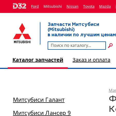
Ford
Mitsubishi
Nissan
Toyota
Мazda
Запчасти Митсубиси
(Mitsubishi)
в наличии по лучшим ценам
Каталог запчастей
Заказ и оплата
Маг
Ф
Митсубиси Галант
К
Митсубиси Лансер 9