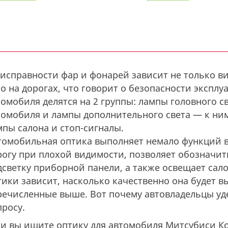
 исправности фар и фонарей зависит не только ви
то на дорогах, что говорит о безопасности экспл
томобиля делятся на 2 группы: лампы головного с
томобиля и лампы дополнительного света — к ним
мпы салона и стоп-сигналы.
томобильная оптика выполняет немало функций в
рогу при плохой видимости, позволяет обозначит
дсветку приборной панели, а также освещает сало
тики зависит, насколько качественно она будет 
речисленные выше. Вот почему автовладельцы уд
просу.
ли вы ищите оптику для автомобиля Митсубиси К