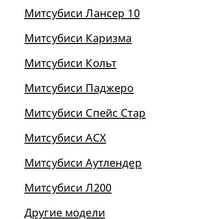
Митсубиси Лансер 10
Митсубиси Каризма
Митсубиси Кольт
Митсубиси Паджеро
Митсубиси Спейс Стар
Митсубиси АСХ
Митсубиси Аутлендер
Митсубиси Л200
Другие модели