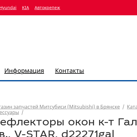
Hyundai
KIA
Автокрепеж
Информация
Контакты
азин запчастей Митсубиси (Mitsubishi) в Брянске
/
Кат
ессуары
/
ефлекторы окон к-т Га
.в., V-STAR, d22271gal