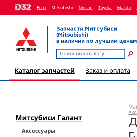
Ford
Mitsubishi
Nissan
Toyota
Мazda
Запчасти Митсубиси
(Mitsubishi)
в наличии по лучшим ценам
Каталог запчастей
Заказ и оплата
Маг
Акс
Митсубиси Галант
Д
Аксессуары
г