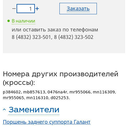
Заказать
В наличии
или оставить заказ по телефонам
8 (4832) 323-501
,
8 (4832) 323-502
Номера других производителей
(кроссы):
p384602, mb857613, 0476na4r, mr955066, mn116309,
mr955065, mn116310, d025253.
Заменители
Поршень заднего суппорта Галант