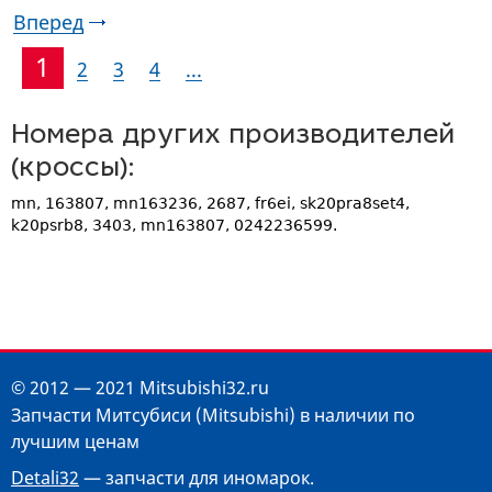
Вперед
1
2
3
4
...
Номера других производителей
(кроссы):
mn, 163807, mn163236, 2687, fr6ei, sk20pra8set4,
k20psrb8, 3403, mn163807, 0242236599.
© 2012 — 2021 Mitsubishi32.ru
Запчасти Митсубиси (Mitsubishi) в наличии по
лучшим ценам
Detali32
— запчасти для иномарок.