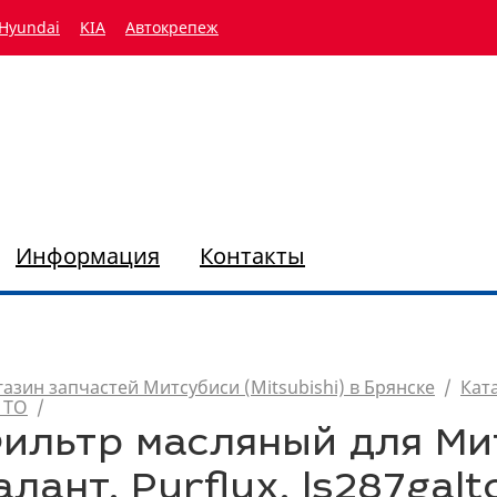
Hyundai
KIA
Автокрепеж
Информация
Контакты
азин запчастей Митсубиси (Mitsubishi) в Брянске
/
Кат
 ТО
/
ильтр масляный для Ми
алант, Purflux, ls287galt