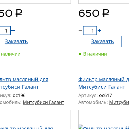
руб.
руб.
50
650
Заказать
Заказать
 наличии
В наличии
льтр масляный для
Фильтр масляный д
тсубиси Галант
Митсубиси Галант
икул:
oc196
Артикул:
oc617
томобиль:
Митсубиси Галант
Автомобиль:
Митсуби