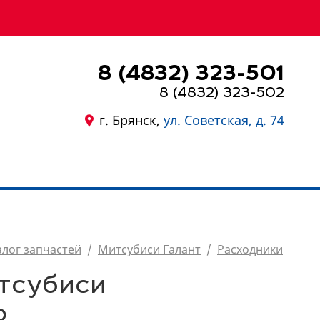
8 (4832) 323-501
8 (4832) 323-502
г. Брянск,
ул. Советская, д. 74
8 (4832) 323-501
алог запчастей
/
Митсубиси Галант
/
Расходники
тсубиси
o