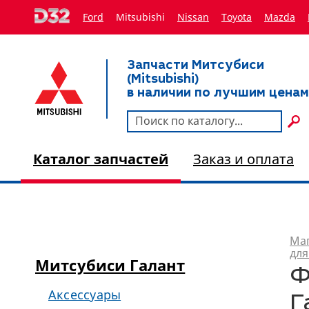
Ford
Mitsubishi
Nissan
Toyota
Мazda
Запчасти Митсубиси
(Mitsubishi)
в наличии по лучшим ценам
Каталог запчастей
Заказ и оплата
Маг
для
Митсубиси Галант
Ф
Аксессуары
Г