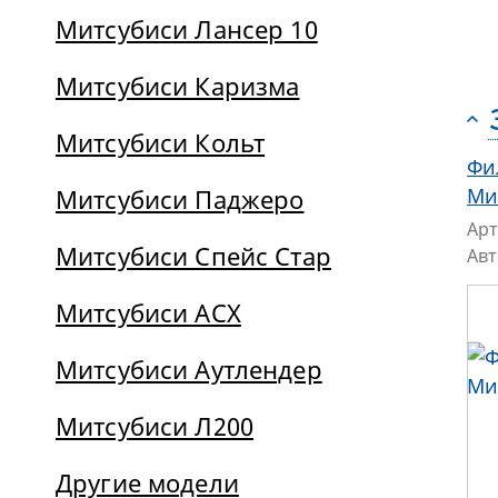
Митсубиси Лансер 10
Митсубиси Каризма
Митсубиси Кольт
Фи
Митсубиси Паджеро
Ми
Арт
Митсубиси Спейс Стар
Ав
Митсубиси АСХ
Митсубиси Аутлендер
Митсубиси Л200
Другие модели