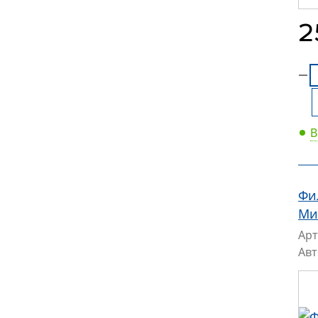
2
В
Фи
Ми
Арт
Ав