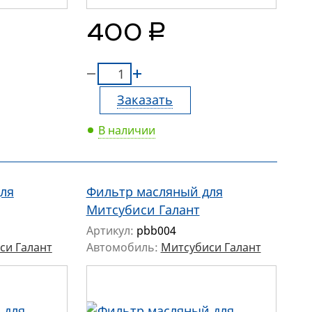
руб.
400
Заказать
В наличии
ля
Фильтр масляный для
Митсубиси Галант
Артикул:
pbb004
си Галант
Автомобиль:
Митсубиси Галант