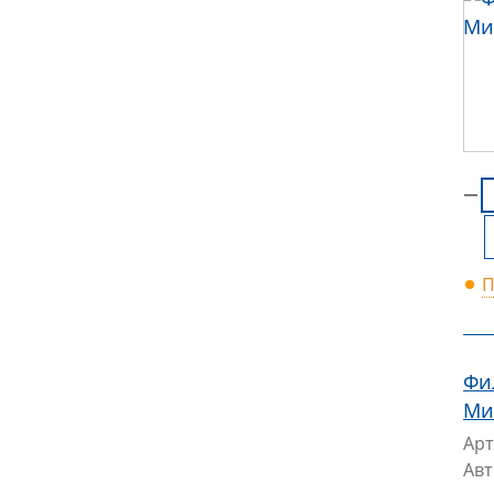
П
Фи
Ми
Арт
Ав