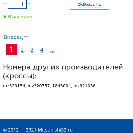
Заказать
В наличии
Вперед
1
2
3
4
...
Номера других производителей
(кроссы):
mz320154, mz320757, 1845004, mz321036.
© 2012 — 2021 Mitsubishi32.ru