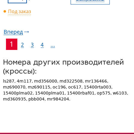
Под заказ
Вперед
1
2
3
4
...
Номера других производителей
(кроссы):
ls287, 4m117, md356000, md322508, mr136466,
mz690070, mz690115, oc196, oc617, 15400rta003,
15400plma02, 15400plma01, 15400rbaf01, op575, w6103,
md360935, pbb004, mr984204.