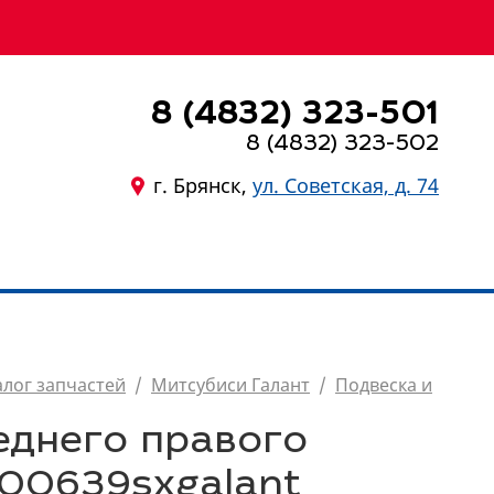
8 (4832) 323-501
8 (4832) 323-502
г. Брянск,
ул. Советская, д. 74
8 (4832) 323-501
алог запчастей
/
Митсубиси Галант
/
Подвеска и
еднего правого
7700639sxgalant