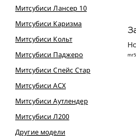
Митсубиси Лансер 10
Митсубиси Каризма
З
Митсубиси Кольт
Но
Митсубиси Паджеро
mr5
Митсубиси Спейс Стар
Митсубиси АСХ
Митсубиси Аутлендер
Митсубиси Л200
Другие модели