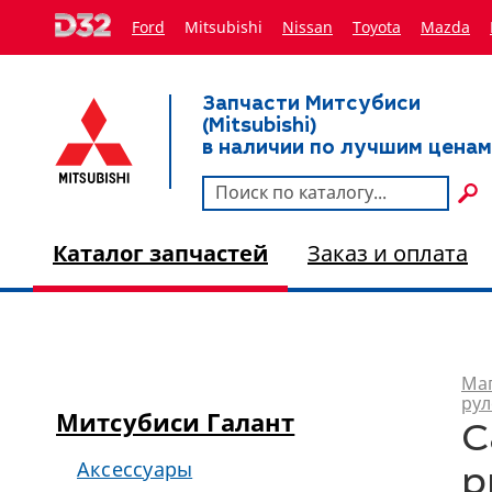
Ford
Mitsubishi
Nissan
Toyota
Мazda
Запчасти Митсубиси
(Mitsubishi)
в наличии по лучшим ценам
Каталог запчастей
Заказ и оплата
Маг
рул
Митсубиси Галант
С
Аксессуары
р