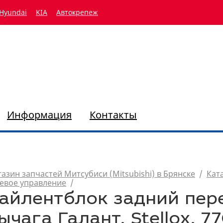
Hyundai
KIA
Автокрепеж
Информация
Контакты
азин запчастей Митсубиси (Mitsubishi) в Брянске
/
Кат
евое управление
/
айлентблок задний пер
ычага Галант, Stellox, 