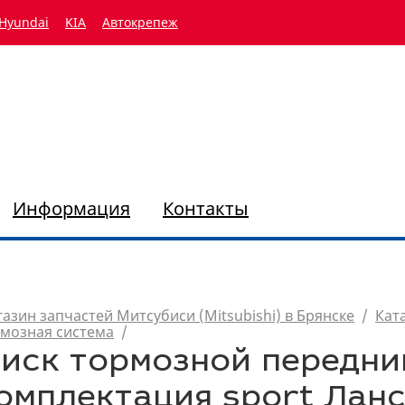
Hyundai
KIA
Автокрепеж
Информация
Контакты
азин запчастей Митсубиси (Mitsubishi) в Брянске
/
Кат
мозная система
/
иск тормозной передни
омплектация sport Ланс