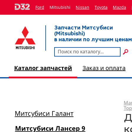
Ford
Mitsubishi
Nissan
Toyota
Мazda
Запчасти Митсубиси
(Mitsubishi)
в наличии по лучшим ценам
Каталог запчастей
Заказ и оплата
Маг
Тор
Митсубиси Галант
Д
Митсубиси Лансер 9
к