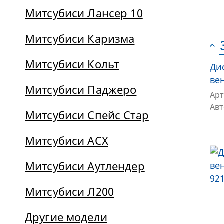
Митсубиси Лансер 10
Митсубиси Каризма
Митсубиси Кольт
Ди
ве
Митсубиси Паджеро
Арт
Ав
Митсубиси Спейс Стар
Митсубиси АСХ
Митсубиси Аутлендер
Митсубиси Л200
Другие модели