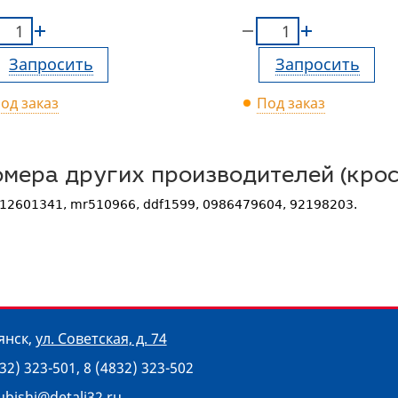
Запросить
Запросить
од заказ
Под заказ
мера других производителей (крос
12601341, mr510966, ddf1599, 0986479604, 92198203.
рянск
,
ул. Советская, д. 74
832) 323-501
,
8 (4832) 323-502
ubishi@detali32.ru