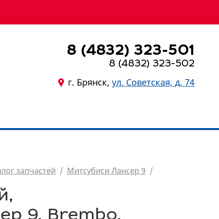
8 (4832) 323-501
8 (4832) 323-502
г. Брянск,
ул. Советская, д. 74
8 (4832) 323-501
алог запчастей
/
Митсубиси Лансер 9
/
й,
ер 9, Brembo,