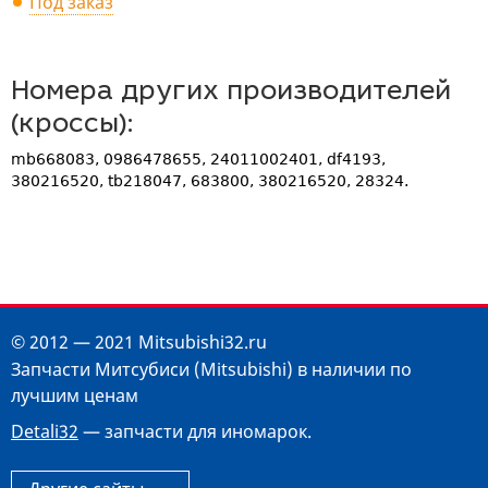
Под заказ
Номера других производителей
(кроссы):
mb668083, 0986478655, 24011002401, df4193,
380216520, tb218047, 683800, 380216520, 28324.
© 2012 — 2021 Mitsubishi32.ru
Запчасти Митсубиси (Mitsubishi) в наличии по
лучшим ценам
Detali32
— запчасти для иномарок.