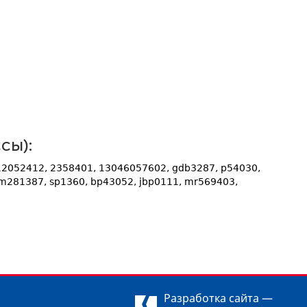
сы):
12052412, 2358401, 13046057602, gdb3287, p54030,
m281387, sp1360, bp43052, jbp0111, mr569403,
Разработка сайта —