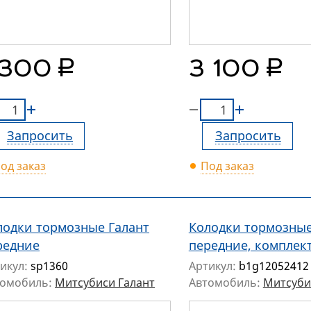
руб.
руб.
 300
3 100
Запросить
Запросить
од заказ
Под заказ
лодки тормозные Галант
Колодки тормозны
редние
передние, комплект
икул:
sp1360
Артикул:
b1g12052412
томобиль:
Митсубиси Галант
Автомобиль:
Митсуби