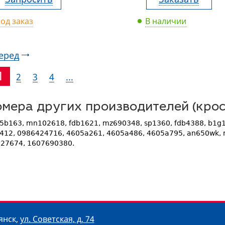
од заказ
В наличии
еред
1
2
3
4
...
мера других производителей (крос
5b163, mn102618, fdb1621, mz690348, sp1360, fdb4388, b1g
412, 0986424716, 4605a261, 4605a486, 4605a795, an650wk, 
27674, 1607690380.
рянск
,
ул. Советская, д. 74