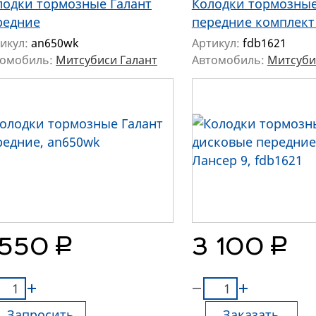
лодки тормозные Галант
Колодки тормозны
редние
передние комплект
икул:
an650wk
Артикул:
fdb1621
томобиль:
Митсубиси Галант
Автомобиль:
Митсуби
руб.
руб.
 550
3 100
Запросить
Заказать