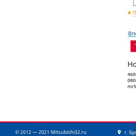
П
Вп
Но
460
080
mr5
© 2012 — 2021 Mitsubishi32.ru
г. Б