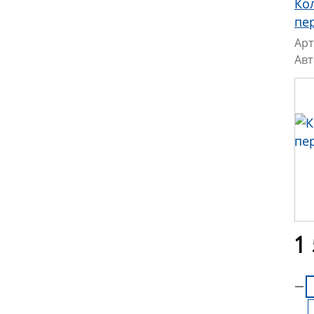
Ко
пе
Арт
Ав
1