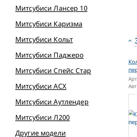
Митсубиси Лансер 10
Митсубиси Каризма
Митсубиси Кольт
Митсубиси Паджеро
Ко
Митсубиси Спейс Стар
пе
Арт
Митсубиси АСХ
Ав
Митсубиси Аутлендер
Митсубиси Л200
Другие модели