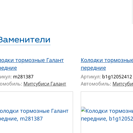
Заменители
лодки тормозные Галант
Колодки тормозные
редние
передние
икул:
m281387
Артикул:
b1g12052412
томобиль:
Митсубиси Галант
Автомобиль:
Митсуби