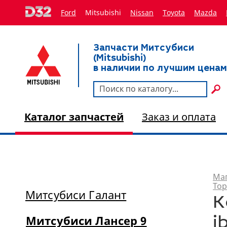
Ford
Mitsubishi
Nissan
Toyota
Мazda
Запчасти Митсубиси
(Mitsubishi)
в наличии по лучшим ценам
Каталог запчастей
Заказ и оплата
Маг
Тор
Митсубиси Галант
К
Митсубиси Лансер 9
j