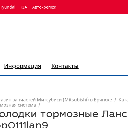
Hyundai
KIA
Автокрепеж
Информация
Контакты
азин запчастей Митсубиси (Mitsubishi) в Брянске
/
Кат
мозная система
/
олодки тормозные Лансер
bp0111lan9