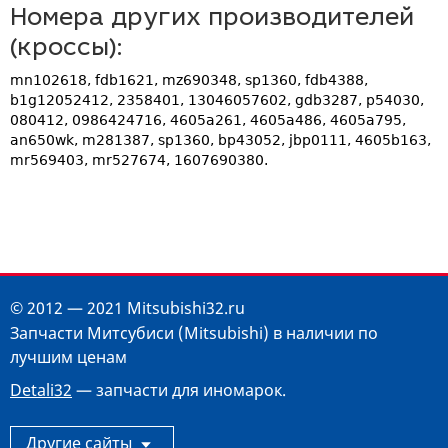
Номера других производителей
(кроссы):
mn102618, fdb1621, mz690348, sp1360, fdb4388,
b1g12052412, 2358401, 13046057602, gdb3287, p54030,
080412, 0986424716, 4605a261, 4605a486, 4605a795,
an650wk, m281387, sp1360, bp43052, jbp0111, 4605b163,
mr569403, mr527674, 1607690380.
© 2012 — 2021 Mitsubishi32.ru
Запчасти Митсубиси (Mitsubishi) в наличии по
лучшим ценам
Detali32
— запчасти для иномарок.
Другие сайты