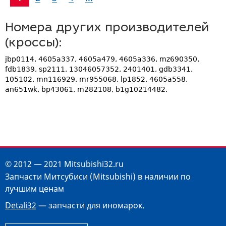
Номера других производителей
(кроссы):
jbp0114, 4605a337, 4605a479, 4605a336, mz690350,
fdb1839, sp2111, 13046057352, 2401401, gdb3341,
105102, mn116929, mr955068, lp1852, 4605a558,
an651wk, bp43061, m282108, b1g10214482.
© 2012 — 2021 Mitsubishi32.ru
Запчасти Митсубиси (Mitsubishi) в наличии по
лучшим ценам
Detali32
— запчасти для иномарок.