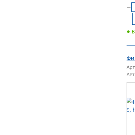
В
Фи
Арт
Ав