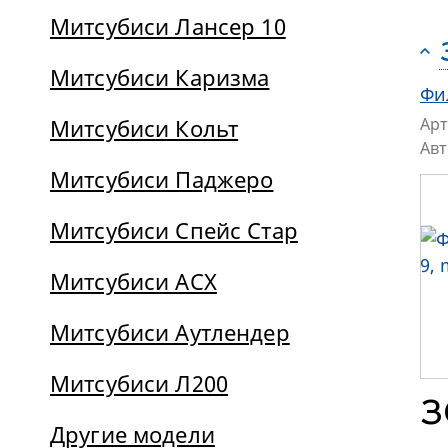
Митсубиси Лансер 10
Митсубиси Каризма
Фи
Митсубиси Кольт
Арт
Ав
Митсубиси Паджеро
Митсубиси Спейс Стар
Митсубиси АСХ
Митсубиси Аутлендер
Митсубиси Л200
3
Другие модели