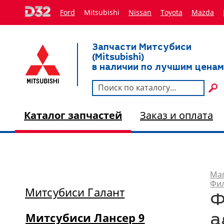
Ford
Mitsubishi
Nissan
Toyota
Мazda
Запчасти Митсубиси
(Mitsubishi)
в наличии по лучшим ценам
Каталог запчастей
Заказ и оплата
Маг
Фи
Митсубиси Галант
Ф
Митсубиси Лансер 9
a