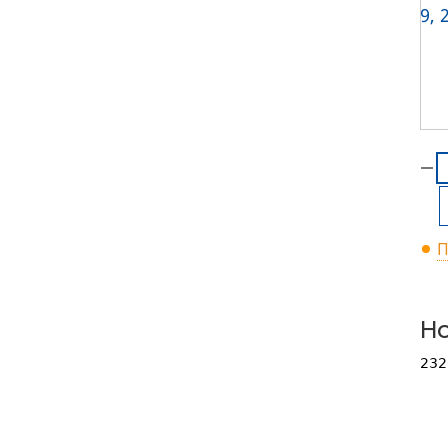
П
Но
232