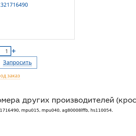
Запросить
од заказ
мера других производителей (крос
1716490, mpu015, mpu040, ag80008lffb, hs110054.