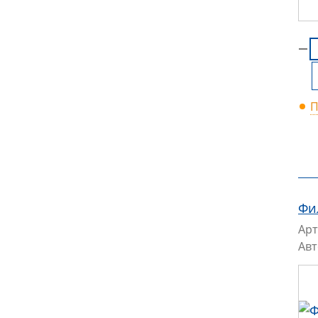
П
Фи
Арт
Ав