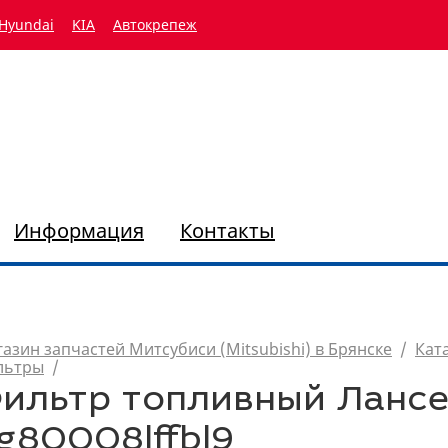
Hyundai
KIA
Автокрепеж
Информация
Контакты
азин запчастей Митсубиси (Mitsubishi) в Брянске
/
Кат
льтры
/
ильтр топливный Лансер
g80008lffbl9