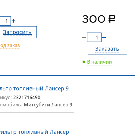
руб.
300
Запросить
од заказ
Заказать
В наличии
льтр топливный Лансер 9
икул:
2321716490
томобиль:
Митсубиси Лансер 9