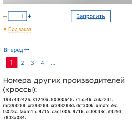
Запросить
Под заказ
Вперед
1
2
3
4
...
Номера других производителей
(кроссы):
1987432426, k1240a, 80000648, 715546, cuk2231,
mr398288, xr398288, xr398288d, dcf300k, amdfc59c,
fs023c, faam15, 9715, cac1006, 9716, ccf0038c, if3293,
7803a084.