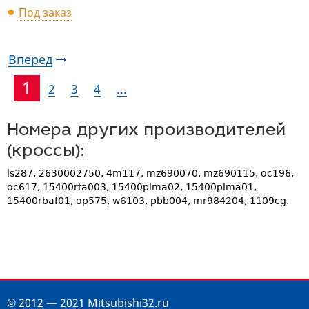
Под заказ
Вперед
1
2
3
4
...
Номера других производителей
(кроссы):
ls287, 2630002750, 4m117, mz690070, mz690115, oc196,
oc617, 15400rta003, 15400plma02, 15400plma01,
15400rbaf01, op575, w6103, pbb004, mr984204, 1109cg.
© 2012 — 2021 Mitsubishi32.ru