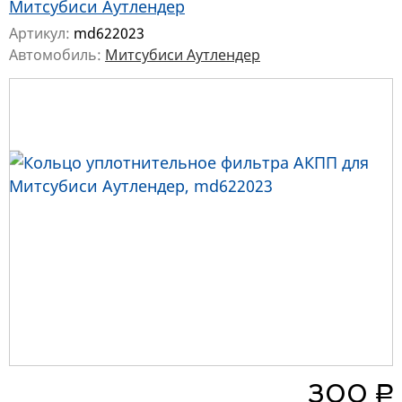
Митсубиси Аутлендер
Артикул:
md622023
Автомобиль:
Митсубиси Аутлендер
руб.
300