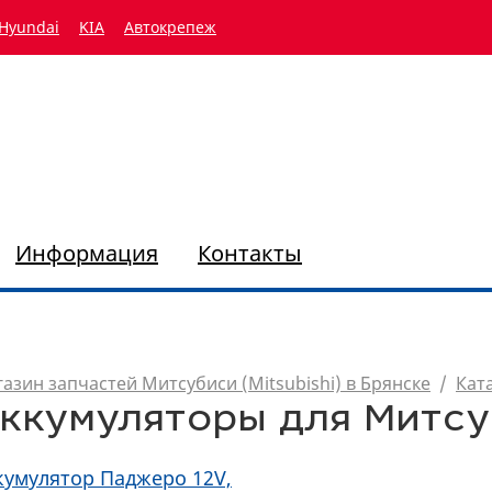
Hyundai
KIA
Автокрепеж
Информация
Контакты
азин запчастей Митсубиси (Mitsubishi) в Брянске
/
Кат
ккумуляторы для Митс
кумулятор Паджеро 12V,