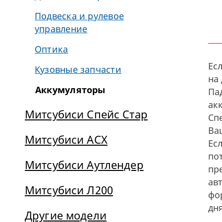
Подвеска и рулевое
управление
Оптика
Ес
Кузовные запчасти
на
Аккумуляторы
Па
акк
Митсубиси Спейс Стар
Сп
Ва
Митсубиси АСХ
Ес
по
Митсубиси Аутлендер
пр
ав
Митсубиси Л200
фо
дня
Другие модели