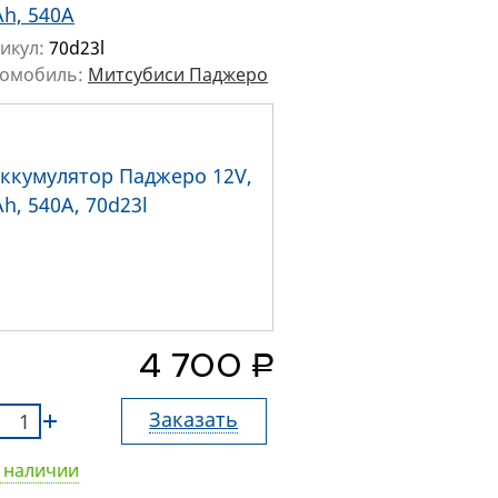
Ah, 540A
икул:
70d23l
томобиль:
Митсубиси Паджеро
руб.
4 700
Заказать
 наличии