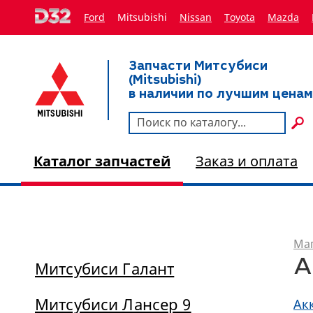
Ford
Mitsubishi
Nissan
Toyota
Мazda
Запчасти Митсубиси
(Mitsubishi)
в наличии по лучшим ценам
Каталог запчастей
Заказ и оплата
Маг
А
Митсубиси Галант
Митсубиси Лансер 9
Ак