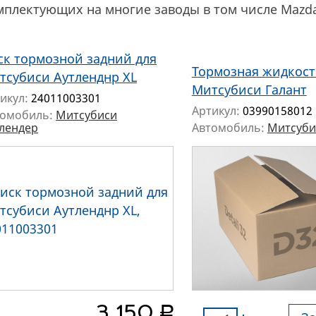
мплектующих на многие заводы в том числе Mazd
ск тормозной задний для
Тормозная жидкост
тсубиси Аутленднр XL
Митсубиси Галант
икул:
24011003301
Артикул:
03990158012
томобиль:
Митсубиси
лендер
Автомобиль:
Митсуби
руб.
3 150