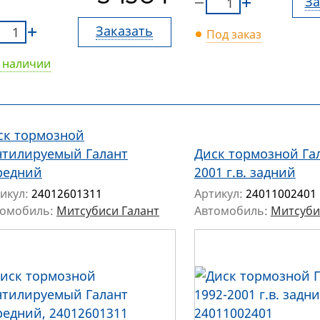
За
Заказать
Под заказ
 наличии
ск тормозной
нтилируемый Галант
Диск тормозной Гал
редний
2001 г.в. задний
икул:
24012601311
Артикул:
24011002401
томобиль:
Митсубиси Галант
Автомобиль:
Митсуби