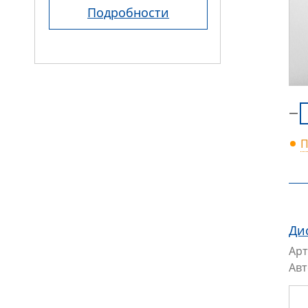
Подробности
П
Ди
Арт
Ав