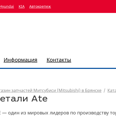
Hyundai
KIA
Автокрепеж
Информация
Контакты
азин запчастей Митсубиси (Mitsubishi) в Брянске
/
Кат
етали Ate
E — один из мировых лидеров по производству т