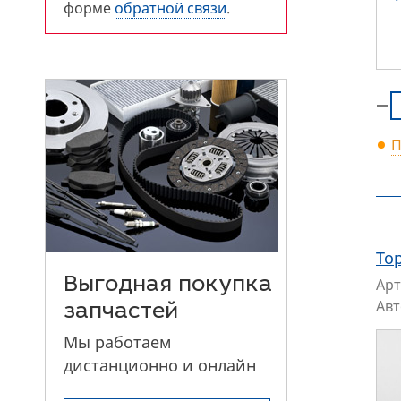
форме
обратной связи
.
П
То
Арт
Выгодная покупка
Ав
запчастей
Мы работаем
дистанционно и онлайн