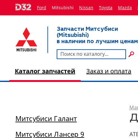
Ford
Mitsubishi
Nissan
Toyota
Мazda
Запчасти Митсубиси
(Mitsubishi)
в наличии по лучшим ценам
Каталог запчастей
Заказ и оплата
Маг
Д
Митсубиси Галант
Митсубиси Лансер 9
AT