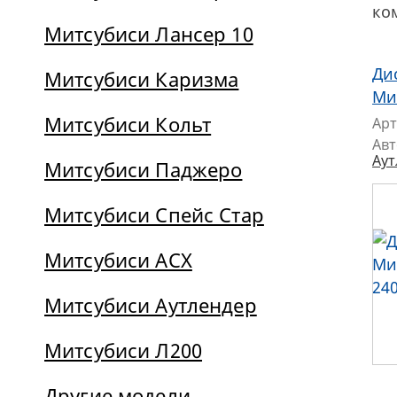
ко
Митсубиси Лансер 10
Ди
Митсубиси Каризма
Ми
Митсубиси Кольт
Арт
Ав
Аут
Митсубиси Паджеро
Митсубиси Спейс Стар
Митсубиси АСХ
Митсубиси Аутлендер
Митсубиси Л200
Другие модели