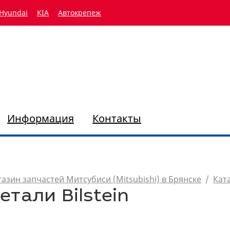
Hyundai
KIA
Автокрепеж
Информация
Контакты
азин запчастей Митсубиси (Mitsubishi) в Брянске
/
Кат
етали Bilstein