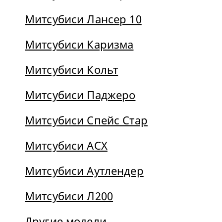
Митсубиси Лансер 10
Митсубиси Каризма
Митсубиси Кольт
Митсубиси Паджеро
Митсубиси Спейс Стар
Митсубиси АСХ
Митсубиси Аутлендер
Митсубиси Л200
Другие модели