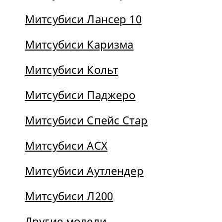
Митсубиси Лансер 10
Митсубиси Каризма
Митсубиси Кольт
Митсубиси Паджеро
Митсубиси Спейс Стар
Митсубиси АСХ
Митсубиси Аутлендер
Митсубиси Л200
Другие модели