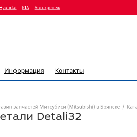
Hyundai
KIA
Автокрепеж
Информация
Контакты
азин запчастей Митсубиси (Mitsubishi) в Брянске
/
Кат
етали Detali32