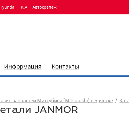
Hyundai
KIA
Автокрепеж
Информация
Контакты
азин запчастей Митсубиси (Mitsubishi) в Брянске
/
Кат
етали JANMOR