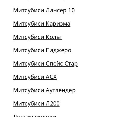
Митсубиси Лансер 10
Митсубиси Каризма
Митсубиси Кольт
Митсубиси Паджеро
Митсубиси Спейс Стар
Митсубиси АСХ
Митсубиси Аутлендер
Митсубиси Л200
Другие модели