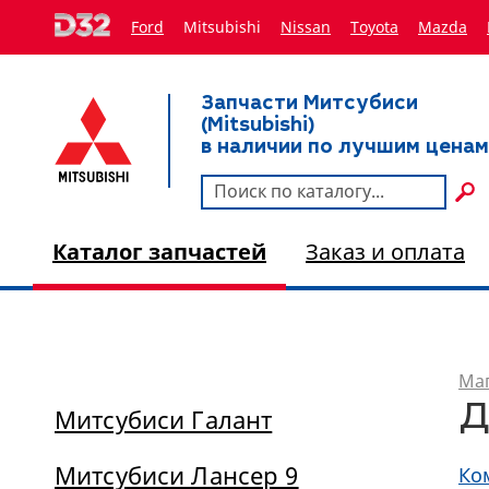
Ford
Mitsubishi
Nissan
Toyota
Мazda
Запчасти Митсубиси
(Mitsubishi)
в наличии по лучшим ценам
Каталог запчастей
Заказ и оплата
Маг
Д
Митсубиси Галант
Митсубиси Лансер 9
Ко