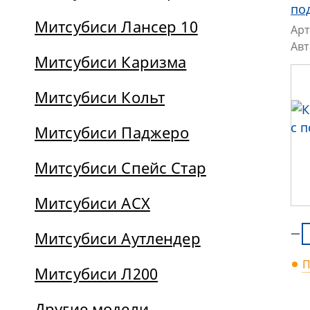
по
Митсубиси Лансер 10
Арт
Ав
Митсубиси Каризма
Митсубиси Кольт
Митсубиси Паджеро
Митсубиси Спейс Стар
Митсубиси АСХ
Митсубиси Аутлендер
П
Митсубиси Л200
Другие модели