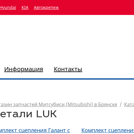
Hyundai
KIA
Автокрепеж
Информация
Контакты
азин запчастей Митсубиси (Mitsubishi) в Брянске
/
Кат
етали LUK
мплект сцепления Галант c
Комплект сцеплени