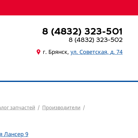
8 (4832) 323-501
8 (4832) 323-502
г. Брянск,
ул. Советская, д. 74
8 (4832) 323-501
алог запчастей
/
Производители
/
я Лансер 9