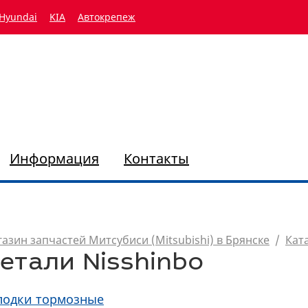
Hyundai
KIA
Автокрепеж
Информация
Контакты
азин запчастей Митсубиси (Mitsubishi) в Брянске
/
Кат
етали Nisshinbo
лодки тормозные