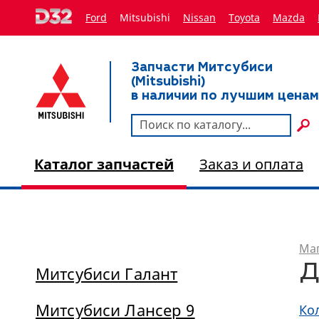
Ford
Mitsubishi
Nissan
Toyota
Мazda
Запчасти Митсубиси
(Mitsubishi)
в наличии по лучшим ценам
Каталог запчастей
Заказ и оплата
Маг
Д
Митсубиси Галант
Митсубиси Лансер 9
Ко