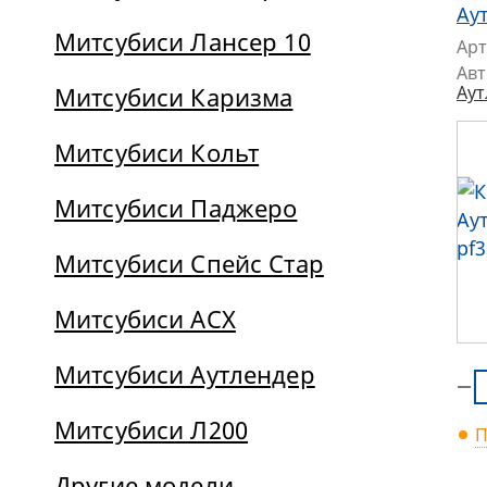
Аут
Митсубиси Лансер 10
Арт
Ав
Митсубиси Каризма
Аут
Митсубиси Кольт
Митсубиси Паджеро
Митсубиси Спейс Стар
Митсубиси АСХ
Митсубиси Аутлендер
Митсубиси Л200
П
Другие модели