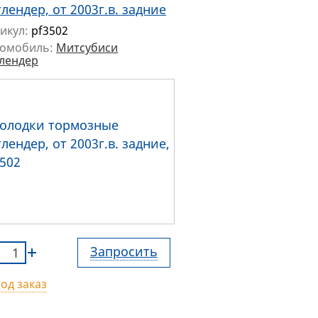
лендер, от 2003г.в. задние
икул:
pf3502
томобиль:
Митсубиси
лендер
Запросить
од заказ