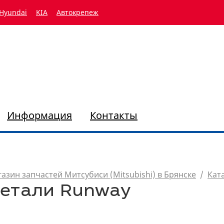
Hyundai
KIA
Автокрепеж
Информация
Контакты
азин запчастей Митсубиси (Mitsubishi) в Брянске
/
Кат
етали Runway