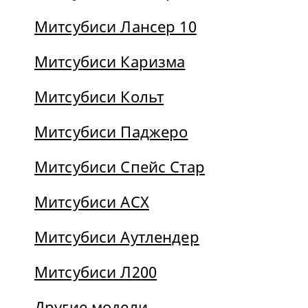
Митсубиси Лансер 10
Митсубиси Каризма
Митсубиси Кольт
Митсубиси Паджеро
Митсубиси Спейс Стар
Митсубиси АСХ
Митсубиси Аутлендер
Митсубиси Л200
Другие модели