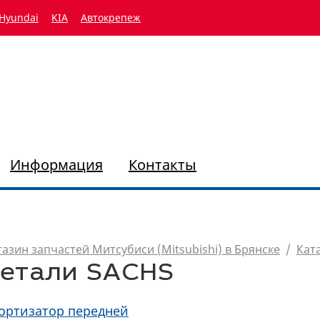
Hyundai
KIA
Автокрепеж
Информация
Контакты
азин запчастей Митсубиси (Mitsubishi) в Брянске
/
Кат
етали SACHS
ортизатор передней