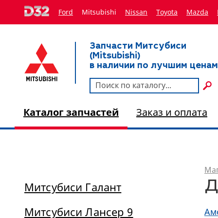
Ford
Mitsubishi
Nissan
Toyota
Мazda
Запчасти Митсубиси
(Mitsubishi)
в наличии по лучшим ценам
Каталог запчастей
Заказ и оплата
Маг
Д
Митсубиси Галант
Митсубиси Лансер 9
Ам