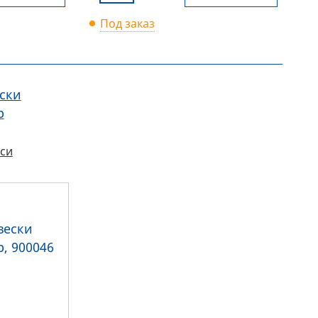
Под заказ
ски
р
си