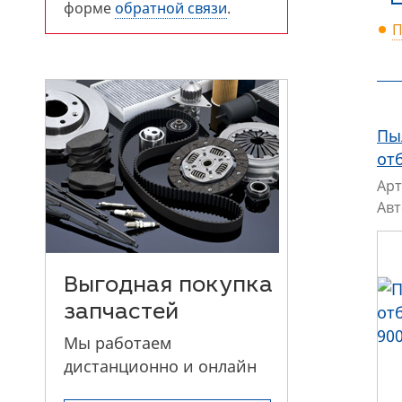
форме
обратной связи
.
П
Пы
от
Арт
Ав
Выгодная покупка
запчастей
Мы работаем
дистанционно и онлайн