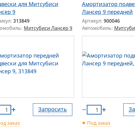
двески для Митсубиси
Амортизатор подве
нсер 9
Лансер 9 передней
икул:
313849
Артикул:
900046
томобиль:
Митсубиси Лансер 9
Автомобиль:
Митсуби
Запросить
За
од заказ
Под заказ