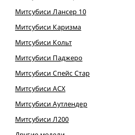
Митсубиси Лансер 10
Митсубиси Каризма
Митсубиси Кольт
Митсубиси Паджеро
Митсубиси Спейс Стар
Митсубиси АСХ
Митсубиси Аутлендер
Митсубиси Л200
Другие модели