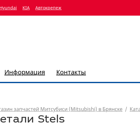
Hyundai
KIA
Автокрепеж
Информация
Контакты
азин запчастей Митсубиси (Mitsubishi) в Брянске
/
Кат
етали Stels