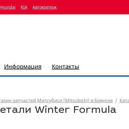
Hyundai
KIA
Автокрепеж
Информация
Контакты
азин запчастей Митсубиси (Mitsubishi) в Брянске
/
Кат
етали Winter Formula