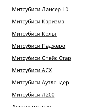
Митсубиси Лансер 10
Митсубиси Каризма
Митсубиси Кольт
Митсубиси Паджеро
Митсубиси Спейс Стар
Митсубиси АСХ
Митсубиси Аутлендер
Митсубиси Л200
Другие модели